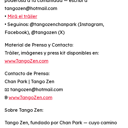
poderosa a tu comunidad — escribí a
tangozen@hotmail.com
•
Mirá el tráiler
• Seguinos: @tangozenchanpark (Instagram,
Facebook), @tangozen (X)
Material de Prensa y Contacto:
Tráiler, imágenes y press kit disponibles en:
www.TangoZen.com
Contacto de Prensa:
Chan Park | Tango Zen
📧 tangozen@hotmail.com
🌐
www.TangoZen.com
Sobre Tango Zen:
Tango Zen, fundado por Chan Park — cuyo camino