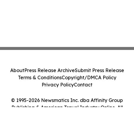
About
Press Release Archive
Submit Press Release
Terms & Conditions
Copyright/DMCA Policy
Privacy Policy
Contact
© 1995-2026 Newsmatics Inc. dba Affinity Group
Publishing & American Travel Industry Online. All
Rights Reserved.
Cookie Settings / Your Privacy Choices