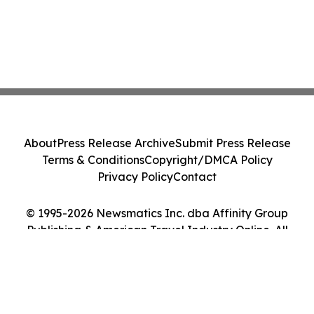
About
Press Release Archive
Submit Press Release
Terms & Conditions
Copyright/DMCA Policy
Privacy Policy
Contact
© 1995-2026 Newsmatics Inc. dba Affinity Group
Publishing & American Travel Industry Online. All
Rights Reserved.
Cookie Settings / Your Privacy Choices